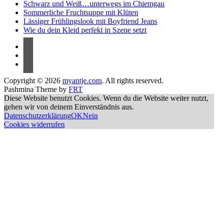
Schwarz und Weiß…unterwegs im Chiemgau
Sommerliche Fruchtsuppe mit Klüten
Lässiger Frühlingslook mit Boyfriend Jeans
Wie du dein Kleid perfekt in Szene setzt
Copyright © 2026
myantje.com
. All rights reserved.
Pashmina Theme by
FRT
Diese Website benutzt Cookies. Wenn du die Website weiter nutzt,
gehen wir von deinem Einverständnis aus.
Datenschutzerklärung
OK
Nein
Cookies widerrufen