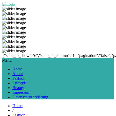
Die Lifestyleseite
{"slide_to_show":"6","slide_to_column":"1","pagination":"false","p
Menu
Home
About
Fashion
Lifestyle
Beauty
Impressum
Datenschutzerklärung
Home
/
Fashion