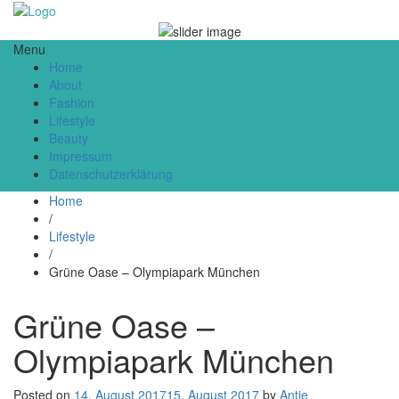
Die Lifestyleseite
Menu
Home
About
Fashion
Lifestyle
Beauty
Impressum
Datenschutzerklärung
Home
/
Lifestyle
/
Grüne Oase – Olympiapark München
Grüne Oase –
Olympiapark München
Posted on
14. August 2017
15. August 2017
by
Antje